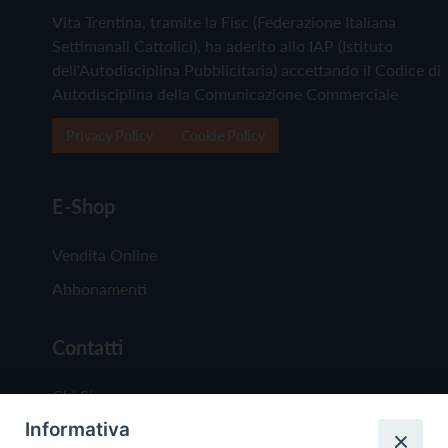
Vita Trentina, tramite la Fisc (Federazione Italiana
Settimanali Cattolici), ha aderito allo IAP (Istituto
dell'Autodisciplina Pubblicitaria) accettando il Codice di
Autodisciplina della Comunicazione Commerciale
Privacy Policy
Cookie Policy
E-Shop
Vendita Online
Abbonamenti
Contatti
Chi Siamo
Informativa
Redazione