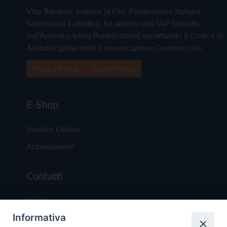
Vita Trentina, tramite la Fisc (Federazione Italiana
Settimanali Cattolici), ha aderito allo IAP (Istituto
dell'Autodisciplina Pubblicitaria) accettando il Codice di
Autodisciplina della Comunicazione Commerciale
Privacy Policy
Cookie Policy
E-Shop
Vendita Online
Abbonamenti
Contatti
Chi Siamo
Informativa
Redazione