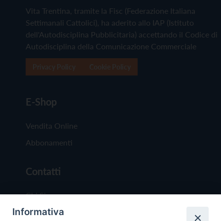
Vita Trentina, tramite la Fisc (Federazione Italiana
Settimanali Cattolici), ha aderito allo IAP (Istituto
dell'Autodisciplina Pubblicitaria) accettando il Codice di
Autodisciplina della Comunicazione Commerciale
Privacy Policy
Cookie Policy
E-Shop
Vendita Online
Abbonamenti
Contatti
Chi Siamo
Informativa
Redazione