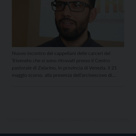
Nuovo incontro dei cappellani delle carceri del
Triveneto che si sono ritrovati presso il Centro
pastorale di Zelarino, in provincia di Venezia, il 21
maggio scorso, alla presenza dell’arcivescovo di
Gorizia mons. Carlo Roberto Maria Redaelli, delegato
dei Vescovi del Triveneto per tale settore. I cappellani
si sono interrogati in particolare sulle accoglienze
fuori dal […]