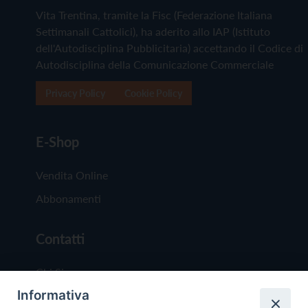
Vita Trentina, tramite la Fisc (Federazione Italiana
Settimanali Cattolici), ha aderito allo IAP (Istituto
dell'Autodisciplina Pubblicitaria) accettando il Codice di
Autodisciplina della Comunicazione Commerciale
Privacy Policy
Cookie Policy
E-Shop
Vendita Online
Abbonamenti
Contatti
Chi Siamo
Informativa
Redazione