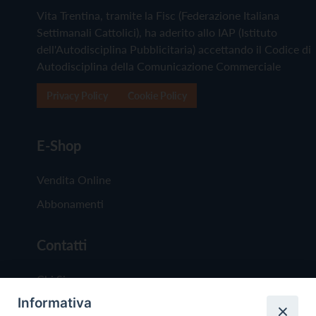
Vita Trentina, tramite la Fisc (Federazione Italiana
Settimanali Cattolici), ha aderito allo IAP (Istituto
dell'Autodisciplina Pubblicitaria) accettando il Codice di
Autodisciplina della Comunicazione Commerciale
Privacy Policy
Cookie Policy
E-Shop
Vendita Online
Abbonamenti
Contatti
Chi Siamo
Informativa
Redazione