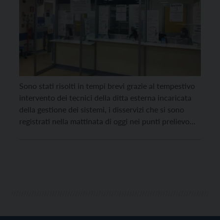
Sono stati risolti in tempi brevi grazie al tempestivo
intervento dei tecnici della ditta esterna incaricata
della gestione dei sistemi, i disservizi che si sono
registrati nella mattinata di oggi nei punti prelievo
del territorio. Nel dettaglio, si sono verificati disagi e
rallentamenti negli sportelli di accettazione prelievi.
Il disservizio, durato circa 45 minuti all’apertura […]