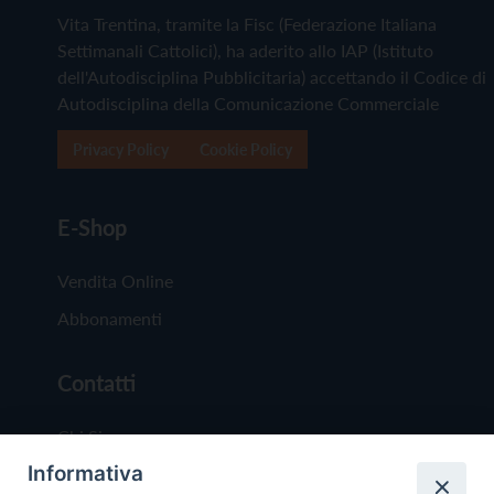
Vita Trentina, tramite la Fisc (Federazione Italiana
Settimanali Cattolici), ha aderito allo IAP (Istituto
dell'Autodisciplina Pubblicitaria) accettando il Codice di
Autodisciplina della Comunicazione Commerciale
Privacy Policy
Cookie Policy
E-Shop
Vendita Online
Abbonamenti
Contatti
Chi Siamo
Informativa
Redazione