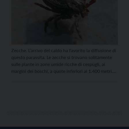
Zecche. L’arrivo del caldo ha favorito la diffusione di
questo parassita. Le zecche si trovano solitamente
sulle piante in zone umide ricche di cespugli, ai
margini dei boschi, a quote inferiori ai 1.400 metri.
La puntura di zecca non è dolorosa ma può
trasmettere alcune infezioni tra cui le principali sono
la malattia di Lyme […]