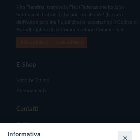
Vita Trentina, tramite la Fisc (Federazione Italiana
Settimanali Cattolici), ha aderito allo IAP (Istituto
dell'Autodisciplina Pubblicitaria) accettando il Codice di
Autodisciplina della Comunicazione Commerciale
Privacy Policy
Cookie Policy
E-Shop
Vendita Online
Abbonamenti
Contatti
Chi Siamo
Informativa
Redazione