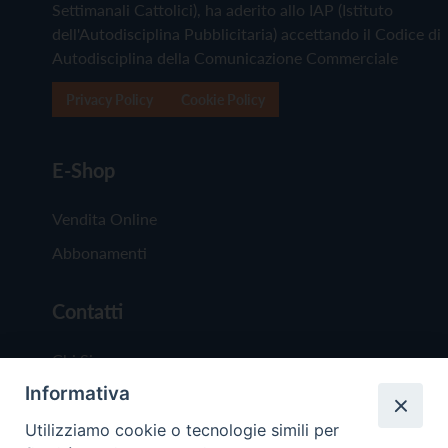
Settimanali Cattolici), ha aderito allo IAP (Istituto
dell'Autodisciplina Pubblicitaria) accettando il Codice di
Autodisciplina della Comunicazione Commerciale
Privacy Policy
Cookie Policy
E-Shop
Vendita Online
Abbonamenti
Contatti
Chi Siamo
Informativa
Redazione
Scrivici
Utilizziamo cookie o tecnologie simili per