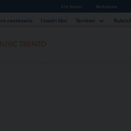
Chi Siamo
Redazione
stro centenario
I nostri libri
Territori
Rubric
MUSIC TRENTO