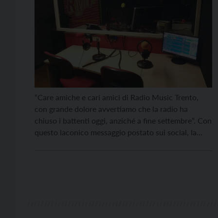
“Care amiche e cari amici di Radio Music Trento,
con grande dolore avvertiamo che la radio ha
chiuso i battenti oggi, anziché a fine settembre”. Con
questo laconico messaggio postato sui social, la
pagina ufficiale della webradio trentina Radio Music
Trento ha annunciato nella giornata di ieri, lunedì 22
agosto, lo spegnimento delle trasmissioni. La […]