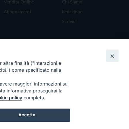
Vendita Online
Chi Siamo
Abbonamenti
Redazione
Scrivici
altre finalità ("interazioni e
cità") come specificato nella
 avere maggiori informazioni sui
sta informativa proseguirai la
kie policy
completa.
Torna all'inizio
Accetta