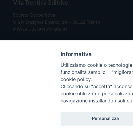
Vita Trentina Editrice
Società Cooperativa
Via Monsignor Endrici, 14 – 38122 Trento
P.IVA e C.F. 00199960220
Informativa
Utilizziamo cookie o tecnologie s
funzionalità semplici", "miglior
cookie policy.
Cliccando su "accetta" acconsent
Copyright © 2019 - Tutti i diritti riservati - Vita
cookie utilizzati e personalizza
navigazione installando i soli co
Privacy Policy
Personalizza