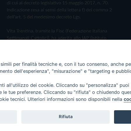
di cui al decreto legislativo 15 maggio 2017, n. 70.
Indicazione resa ai sensi della lettera f) del comma 2
dell'art. 5 del medesimo decreto Lgs.
Vita Trentina, tramite la Fisc (Federazione Italiana
Settimanali Cattolici), ha aderito allo IAP (Istituto
dell'Autodisciplina Pubblicitaria) accettando il Codice di
Autodisciplina della Comunicazione Commerciale
imili per finalità tecniche e, con il tuo consenso, anche per 
Privacy Policy
Cookie Policy
amento dell'esperienza", "misurazione" e "targeting e pubbli
i all'utilizzo dei cookie. Cliccando su "personalizza" puoi
 Trentina Editrice
re le tue preferenze. Cliccando su "rifiuta" o chiudendo que
okie tecnici. Ulteriori informazioni sono disponibili nella
coo
Rifiuta