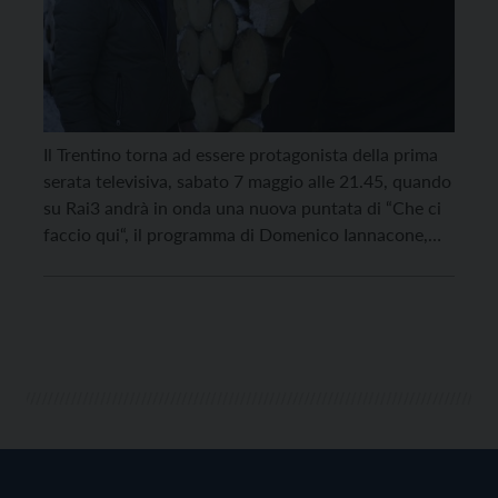
Il Trentino torna ad essere protagonista della prima
serata televisiva, sabato 7 maggio alle 21.45, quando
su Rai3 andrà in onda una nuova puntata di “Che ci
faccio qui“, il programma di Domenico Iannacone,
che questa volta ha fatto tappa in Val di Fiemme per
raccontare la storia di Fabio Ognibeni e della sua
missione […]