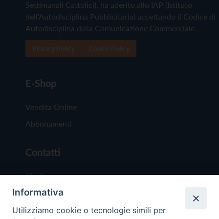
Settimanali Cattolici), ha aderito allo IAP (Istituto
dell'Autodisciplina Pubblicitaria) accettando il Codice di
Autodisciplina della Comunicazione Commerciale
Privacy Policy
Cookie Policy
E-Shop
Vendita Online
Abbonamenti
Contatti
Chi Siamo
Informativa
Redazione
Scrivici
Utilizziamo cookie o tecnologie simili per