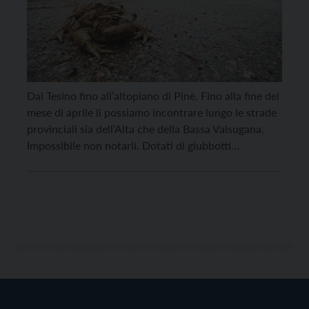
Dal Tesino fino all’altopiano di Pinè. Fino alla fine del
mese di aprile li possiamo incontrare lungo le strade
provinciali sia dell’Alta che della Bassa Valsugana.
Impossibile non notarli. Dotati di giubbotti
catarifrangenti, torce elettriche, frontalini e secchi
sono i volontari, una quarantina in tutto, che
partecipano all’iniziativa “Save the prince” di
salvataggio e protezione […]