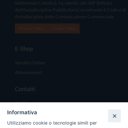
Settimanali Cattolici), ha aderito allo IAP (Istituto
dell'Autodisciplina Pubblicitaria) accettando il Codice di
Autodisciplina della Comunicazione Commerciale
Privacy Policy
Cookie Policy
E-Shop
Vendita Online
Abbonamenti
Contatti
Chi Siamo
Informativa
Redazione
Scrivici
Utilizziamo cookie o tecnologie simili per