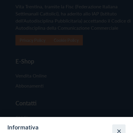
Vita Trentina, tramite la Fisc (Federazione Italiana
Settimanali Cattolici), ha aderito allo IAP (Istituto
dell'Autodisciplina Pubblicitaria) accettando il Codice di
Autodisciplina della Comunicazione Commerciale
Privacy Policy
Cookie Policy
E-Shop
Vendita Online
Abbonamenti
Contatti
Chi Siamo
Informativa
Redazione