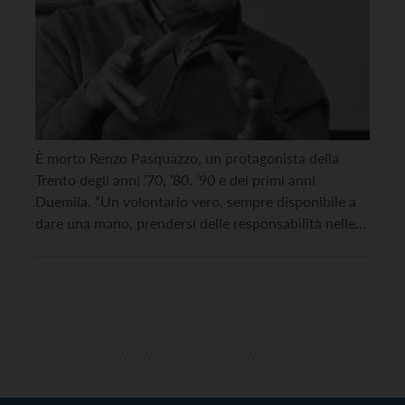
È morto Renzo Pasquazzo, un protagonista della
Trento degli anni ’70, ’80, ’90 e dei primi anni
Duemila. “Un volontario vero, sempre disponibile a
dare una mano, prendersi delle responsabilità nelle
molte associazioni dove ha operato con la filosofia
del dare se stesso per gli altri”, lo ricorda il coro della
Sosat. Di lui si […]