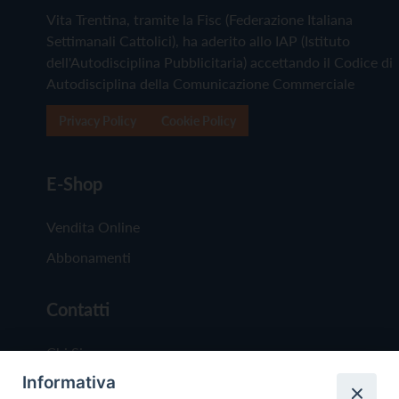
Vita Trentina, tramite la Fisc (Federazione Italiana
Settimanali Cattolici), ha aderito allo IAP (Istituto
dell'Autodisciplina Pubblicitaria) accettando il Codice di
Autodisciplina della Comunicazione Commerciale
Privacy Policy
Cookie Policy
E-Shop
Vendita Online
Abbonamenti
Contatti
Chi Siamo
Informativa
Redazione