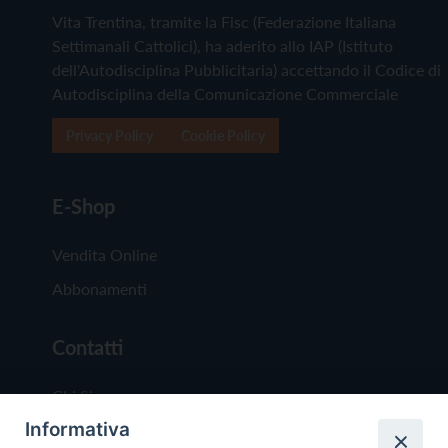
Vita Trentina, tramite la Fisc (Federazione Italiana
Settimanali Cattolici), ha aderito allo IAP (Istituto
dell'Autodisciplina Pubblicitaria) accettando il Codice di
Autodisciplina della Comunicazione Commerciale
Privacy Policy
Cookie Policy
E-Shop
Vendita Online
Abbonamenti
Contatti
Chi Siamo
Informativa
Redazione