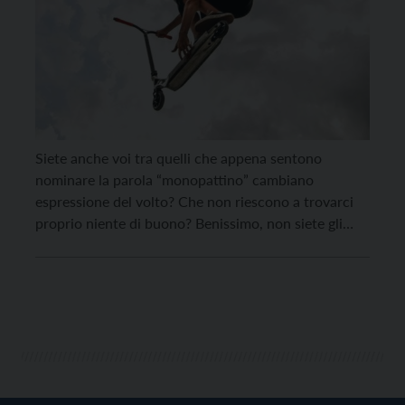
Siete anche voi tra quelli che appena sentono
nominare la parola “monopattino” cambiano
espressione del volto? Che non riescono a trovarci
proprio niente di buono? Benissimo, non siete gli
unici. In queste poche righe, però, proveremo a farvi
cambiare idea. Partendo da una premessa: non
parleremo dei sibilanti mezzi che, ahinoi, sfrecciano
senza regolamentazione alcuna sui […]