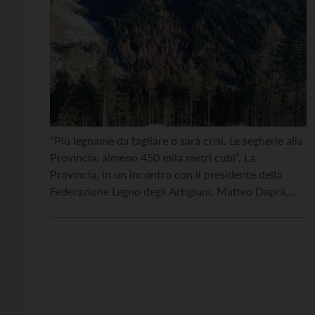
“Più legname da tagliare o sarà crisi. Le segherie alla
Provincia: almeno 450 mila metri cubi”. La
Provincia, in un incontro con il presidente della
Federazione Legno degli Artigiani, Matteo Daprà,
sembra essersi impegnata per raggiungere i 300 mila
metri cubi e Daprà giudica la proposta
un’“apertura”, ma chiede al pubblico di attivare altre
iniziative […]