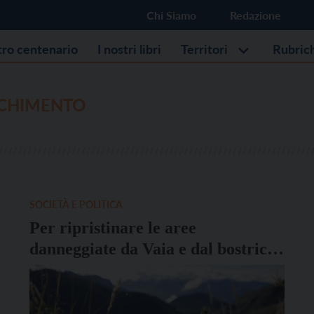
Chi Siamo
Redazione
stro centenario
I nostri libri
Territori
Rubric
CHIMENTO
SOCIETÀ E POLITICA
Per ripristinare le aree
danneggiate da Vaia e dal bostrico
ci vorranno decenni