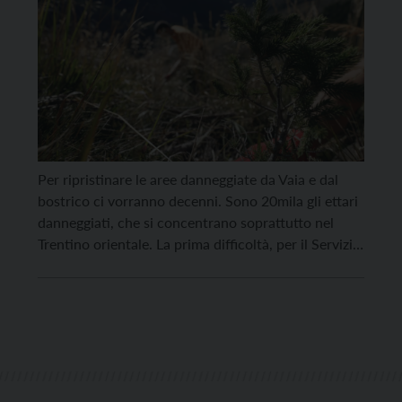
Per ripristinare le aree danneggiate da Vaia e dal
bostrico ci vorranno decenni. Sono 20mila gli ettari
danneggiati, che si concentrano soprattutto nel
Trentino orientale. La prima difficoltà, per il Servizio
foreste della Provincia di Trento, è data dalla
disponibilità di piantine: i vivai di San Giorgio e del
Casteller, infatti, riescono a produrre ogni […]