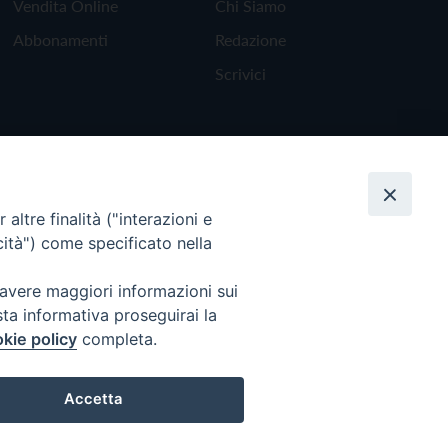
Vendita Online
Chi Siamo
Abbonamenti
Redazione
Scrivici
altre finalità ("interazioni e
cità") come specificato nella
 avere maggiori informazioni sui
sta informativa proseguirai la
kie policy
completa.
Torna all'inizio
Accetta