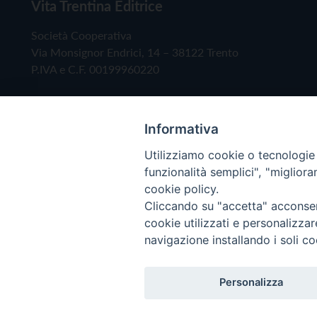
Vita Trentina Editrice
Società Cooperativa
Via Monsignor Endrici, 14 – 38122 Trento
P.IVA e C.F. 00199960220
Informativa
Utilizziamo cookie o tecnologie s
funzionalità semplici", "miglior
cookie policy.
Cliccando su "accetta" acconsent
Copyright © 2019 - Tutti i diritti riservati - Vita
cookie utilizzati e personalizza
navigazione installando i soli co
Privacy Policy
Personalizza