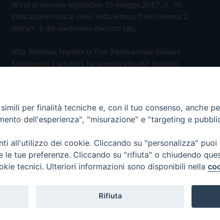
di cui al decreto legislativo 15 maggio 2017, n. 70.
Indicazione resa ai sensi della lettera f) del comma 2
dell'art. 5 del medesimo decreto Lgs.
Vita Trentina, tramite la Fisc (Federazione Italiana
Settimanali Cattolici), ha aderito allo IAP (Istituto
dell'Autodisciplina Pubblicitaria) accettando il Codice di
Autodisciplina della Comunicazione Commerciale
imili per finalità tecniche e, con il tuo consenso, anche per 
Privacy Policy
Cookie Policy
amento dell'esperienza", "misurazione" e "targeting e pubbli
i all'utilizzo dei cookie. Cliccando su "personalizza" puoi
 Trentina Editrice
re le tue preferenze. Cliccando su "rifiuta" o chiudendo que
okie tecnici. Ulteriori informazioni sono disponibili nella
coo
Rifiuta