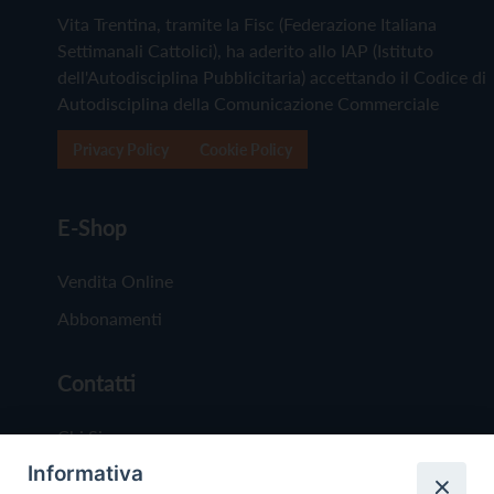
Vita Trentina, tramite la Fisc (Federazione Italiana
Settimanali Cattolici), ha aderito allo IAP (Istituto
dell'Autodisciplina Pubblicitaria) accettando il Codice di
Autodisciplina della Comunicazione Commerciale
Privacy Policy
Cookie Policy
E-Shop
Vendita Online
Abbonamenti
Contatti
Chi Siamo
Informativa
Redazione