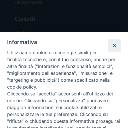
Abbonamenti
Contatti
Chi Siamo
Informativa
Redazione
Scrivici
Utilizziamo cookie o tecnologie simili per
finalità tecniche e, con il tuo consenso, anche per
altre finalità ("interazioni e funzionalità semplici",
"miglioramento dell'esperienza", "misurazione" e
"targeting e pubblicità") come specificato nella
cookie policy.
Copyright © 2019 - Tutti i diritti riservati - Vit
Cliccando su "accetta" acconsenti all'utilizzo dei
Trentina Editrice
cookie. Cliccando su "personalizza" puoi avere
maggiori informazioni sui cookie utilizzati e
Privacy Policy
personalizzare le tue preferenze. Cliccando su
Torna all'inizi
"rifiuta" o chiudendo questa informativa proseguirai