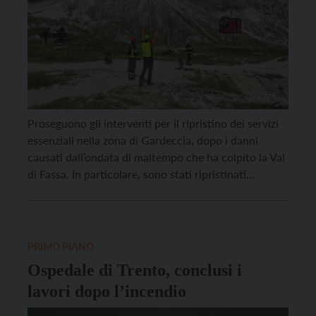
Proseguono gli interventi per il ripristino dei servizi
essenziali nella zona di Gardeccia, dopo i danni
causati dall’ondata di maltempo che ha colpito la Val
di Fassa. In particolare, sono stati ripristinati
l’approvvigionamento idrico, fognario e di energia
elettrica per quattro rifugi (Vajolet, Re Alberto, Paul
Preuss e Passo Santner) in una porzione dell’area
interessata […]
PRIMO PIANO
Ospedale di Trento, conclusi i
lavori dopo l’incendio