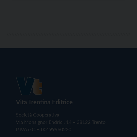
liberare dall’acqua alcune singole derivazioni che
dalla strada entrano nelle abitazioni. Alle 13, il […]
Vita Trentina Editrice
Società Cooperativa
Via Monsignor Endrici, 14 – 38122 Trento
P.IVA e C.F. 00199960220