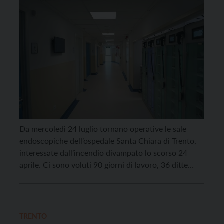
Da mercoledì 24 luglio tornano operative le sale
endoscopiche dell’ospedale Santa Chiara di Trento,
interessate dall’incendio divampato lo scorso 24
aprile. Ci sono voluti 90 giorni di lavoro, 36 ditte
impegnate sette giorni su sette e 800.000 euro di
spesa stimata. I lavori di ripristino, con il rifacimento
dei locali, la rimessa in opera e […]
TRENTO