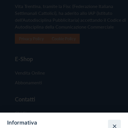
Vita Trentina, tramite la Fisc (Federazione Italiana
Settimanali Cattolici), ha aderito allo IAP (Istituto
dell'Autodisciplina Pubblicitaria) accettando il Codice di
Autodisciplina della Comunicazione Commerciale
Privacy Policy
Cookie Policy
E-Shop
Vendita Online
Abbonamenti
Contatti
Chi Siamo
Informativa
Redazione