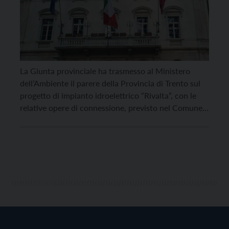
La Giunta provinciale ha trasmesso al Ministero
dell’Ambiente il parere della Provincia di Trento sul
progetto di impianto idroelettrico “Rivalta”, con le
relative opere di connessione, previsto nel Comune
di Brentino Belluno, al confine con il Trentino. Le
osservazioni riguardano i possibili effetti che l’opera,
pur trovandosi interamente in Veneto, potrebbe
avere anche sul territorio provinciale […]