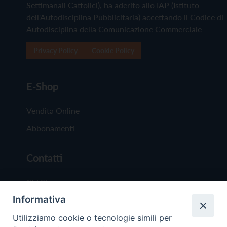
Settimanali Cattolici), ha aderito allo IAP (Istituto
dell'Autodisciplina Pubblicitaria) accettando il Codice di
Autodisciplina della Comunicazione Commerciale
Privacy Policy
Cookie Policy
E-Shop
Vendita Online
Abbonamenti
Contatti
Chi Siamo
Informativa
Redazione
Scrivici
Utilizziamo cookie o tecnologie simili per