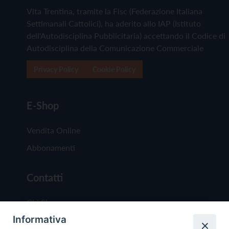
Vita Trentina, tramite la Fisc (Federazione Italiana
Settimanali Cattolici), ha aderito allo IAP (Istituto
dell'Autodisciplina Pubblicitaria) accettando il Codice di
Autodisciplina della Comunicazione Commerciale
Privacy Policy
Cookie Policy
E-Shop
Vendita Online
Abbonamenti
Contatti
Chi Siamo
Informativa
Redazione