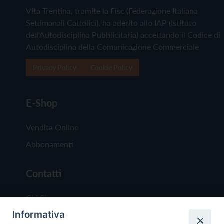
Vita Trentina, tramite la Fisc (Federazione Italiana
Settimanali Cattolici), ha aderito allo IAP (Istituto
dell'Autodisciplina Pubblicitaria) accettando il Codice di
Autodisciplina della Comunicazione Commerciale
Privacy Policy
Cookie Policy
E-Shop
Vendita Online
Abbonamenti
Contatti
Chi Siamo
Informativa
Redazione