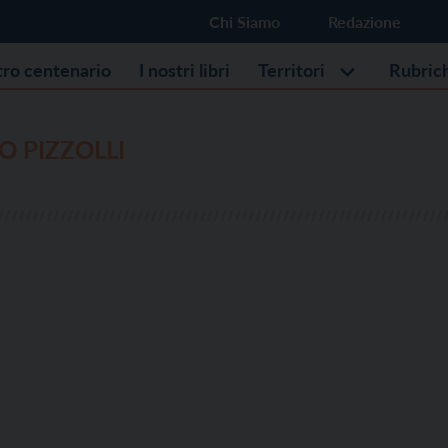
Chi Siamo
Redazione
stro centenario
I nostri libri
Territori
Rubric
 PIZZOLLI