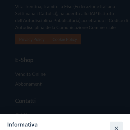
Vita Trentina, tramite la Fisc (Federazione Italiana
Settimanali Cattolici), ha aderito allo IAP (Istituto
dell'Autodisciplina Pubblicitaria) accettando il Codice di
Autodisciplina della Comunicazione Commerciale
Privacy Policy
Cookie Policy
E-Shop
Vendita Online
Abbonamenti
Contatti
Chi Siamo
Informativa
Redazione