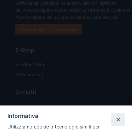
Settimanali Cattolici), ha aderito allo IAP (Istituto
dell'Autodisciplina Pubblicitaria) accettando il Codice di
Autodisciplina della Comunicazione Commerciale
Privacy Policy
Cookie Policy
E-Shop
Vendita Online
Abbonamenti
Contatti
Chi Siamo
Informativa
Redazione
Scrivici
Utilizziamo cookie o tecnologie simili per