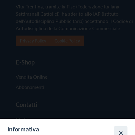
Vita Trentina, tramite la Fisc (Federazione Italiana
Settimanali Cattolici), ha aderito allo IAP (Istituto
dell'Autodisciplina Pubblicitaria) accettando il Codice di
Autodisciplina della Comunicazione Commerciale
Privacy Policy
Cookie Policy
E-Shop
Vendita Online
Abbonamenti
Contatti
Chi Siamo
Informativa
Redazione