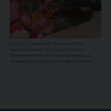
Dal 19 al 27 aprile torna “Rovereto in Fiore”.
Quest’anno al posto del concorso floreale il
Consorzio Rovereto In Centro, che organizza la
manifestazione, propone una “settimana fiorita”
ricca di appuntamenti in città, tra mercatini,
workshop, dimostrazioni, speciali allestimenti e
molto altro. Il programma si apre con “Portoni Aperti
– Aspettando San Marco”, nelle giornate […]