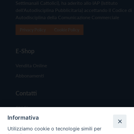
Settimanali Cattolici), ha aderito allo IAP (Istituto
dell'Autodisciplina Pubblicitaria) accettando il Codice di
Autodisciplina della Comunicazione Commerciale
Privacy Policy
Cookie Policy
E-Shop
Vendita Online
Abbonamenti
Contatti
Chi Siamo
Informativa
Redazione
Scrivici
Utilizziamo cookie o tecnologie simili per