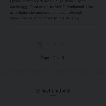
I grandi testimoni di pace e di giustizia ci sono
anche oggi. Onoriamoli, da vivi. Difendiamoli. Non
aspettiamo che muoiano per celebrarli negli
anniversari. Vladimir Kara-Murza, 41 anni,
intellettuale e giornalista russo, padre di tre figli,
poteva starsene al sicuro all’estero dopo aver
duramente condannato l’aggressione del suo Paese
all’Ucraina. Invece è tornato in Russia già […]
1
2
3
Paginazione
degli
Pagina 1 di 3
articoli
Le nostre attività