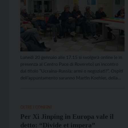
Lunedì 20 gennaio alle 17.15 si svolgerà online (e in
presenza al Centro Pace di Rovereto) un incontro
dal titolo “Ucraina-Russia: armi o negoziati?”. Ospiti
dell’appuntamento saranno Martin Koehler, della
campagna “Sbilanciamoci!”, e Lisa Clark della Rete
italiana pace e disarmo. L’incontro si colloca
all’interno dei seminari “Guerra, pace, sistema
mondiale”, disponibili online da fine ottobre […]
OLTRE I CONFINI
Per Xi Jinping in Europa vale il
detto: “Divide et impera”