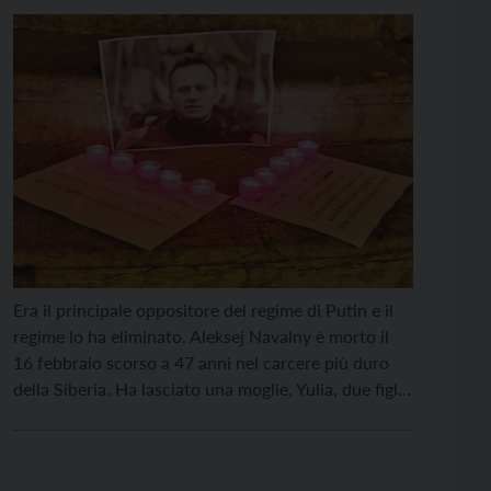
Era il principale oppositore del regime di Putin e il
regime lo ha eliminato. Aleksej Navalny è morto il
16 febbraio scorso a 47 anni nel carcere più duro
della Siberia. Ha lasciato una moglie, Yulia, due figli,
Daria e Zahar, e i genitori, Lyudmila e Anatoly. Una
domanda se la sono posta in tanti: […]