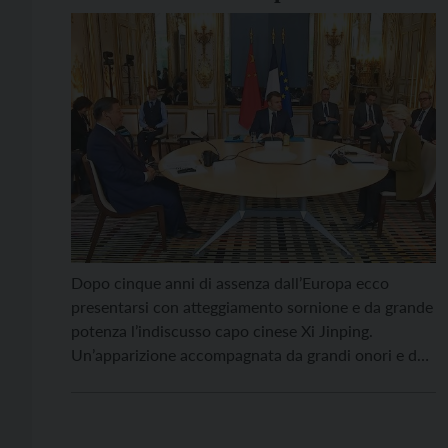
Dopo cinque anni di assenza dall’Europa ecco
presentarsi con atteggiamento sornione e da grande
potenza l’indiscusso capo cinese Xi Jinping.
Un’apparizione accompagnata da grandi onori e da
attenta considerazione. Oggi la Cina è a tutti gli
effetti una grande potenza e la sostenitrice più
convinta di quello che oggi chiamiamo l’ordine