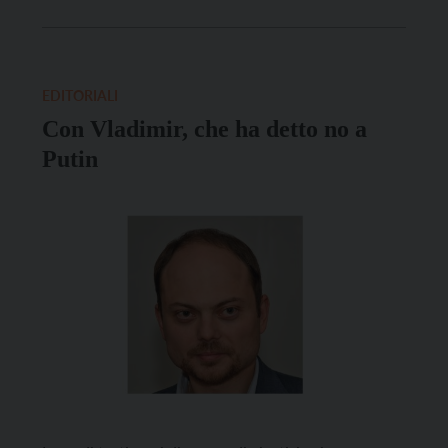
federale sono state riprese da tutti i giornali e dagli
attivisti che si spendono per la democrazia. Sono
nati così, nella serata di […]
EDITORIALI
Con Vladimir, che ha detto no a
Putin