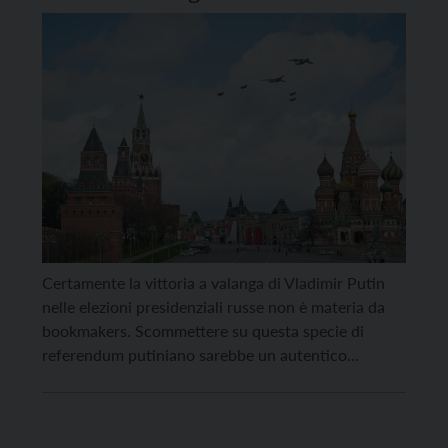
Certamente la vittoria a valanga di Vladimir Putin
nelle elezioni presidenziali russe non è materia da
bookmakers. Scommettere su questa specie di
referendum putiniano sarebbe un autentico
suicidio. Tutto era prevedibile, tutto si è svolto come
da copione, tutto è stato organizzato per non avere
sorprese di sorta. Le poche file ai seggi, alle 12 […]