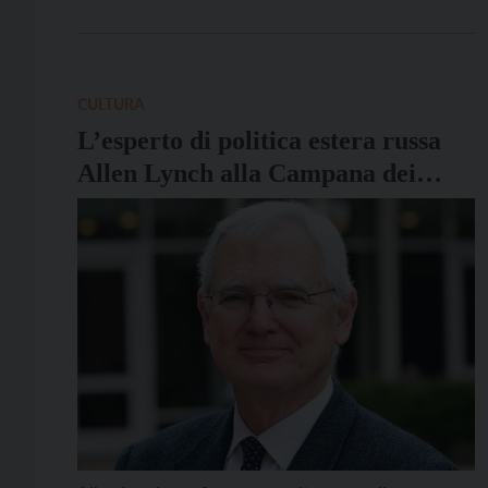
europeo il Premio Sakharov per la libertà di
pensiero. “La Russia gli ha tolto la libertà e la vita,
ma non la sua dignità”, […]
CULTURA
L’esperto di politica estera russa
Allen Lynch alla Campana dei
Caduti martedì 5 dicembre