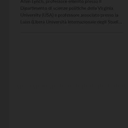
Allen Lynch, professore emerito presso il
Dipartimento di scienze politiche della Virginia
University (USA) e professore associato presso la
Luiss (Liberà Università Internazionale degli Studi
Sociali) di Roma, è fra i maggiori esperti di politica
estera russa, profondo conoscitore del pensiero di
Vladimir Putin ed è autore di diverse pubblicazioni
sulla politica della Russia post […]