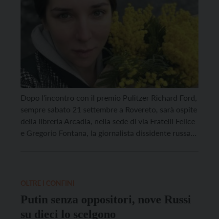
Dopo l’incontro con il premio Pulitzer Richard Ford,
sempre sabato 21 settembre a Rovereto, sarà ospite
della libreria Arcadia, nella sede di via Fratelli Felice
e Gregorio Fontana, la giornalista dissidente russa
Katerina Gordeeva. L’appuntamento è per le ore
20,30. Gordeeva presenterà il suo “Oltre la soglia”,
pubblicato da 21lettere, una raccolta di 24 voci […]
OLTRE I CONFINI
Putin senza oppositori, nove Russi
su dieci lo scelgono