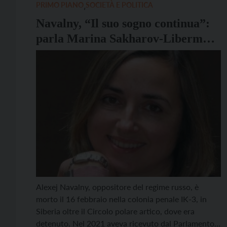
multipolare in contrapposizione a […]
PRIMO PIANO
,
SOCIETÀ E POLITICA
Navalny, “Il suo sogno continua”:
parla Marina Sakharov-Liberman,
nipote del Premio Nobel per la
Pace
Alexej Navalny, oppositore del regime russo, è
morto il 16 febbraio nella colonia penale IK-3, in
Siberia oltre il Circolo polare artico, dove era
detenuto. Nel 2021 aveva ricevuto dal Parlamento