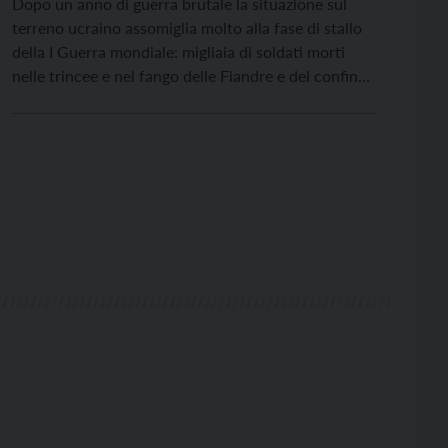
Dopo un anno di guerra brutale la situazione sul
terreno ucraino assomiglia molto alla fase di stallo
della I Guerra mondiale: migliaia di soldati morti
nelle trincee e nel fango delle Fiandre e del confine
fra Francia e Germania. È quello cui oggi stiamo
assistendo attorno a Bakhmut nella regione del
Donbass. Circa 1000 morti […]