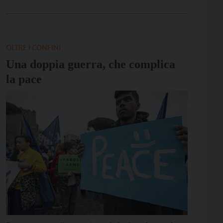
noi nel mondo occidentale dove oltre alle breaking
news che hanno interrotto i programmi in corso si è
da subito dedicata […]
OLTRE I CONFINI
Una doppia guerra, che complica
la pace