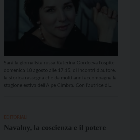
Sarà la giornalista russa Katerina Gordeeva l’ospite,
domenica 18 agosto alle 17.15, di Incontri d’autore,
la storica rassegna che da molti anni accompagna la
stagione estiva dell’Alpe Cimbra. Con l’autrice di
“Oltre la soglia del dolore. 24 voci ucraine e russe”,
per chi sa ascoltare sul palco allestito nella piazza
del Municipio di Lavarone (o su […]
EDITORIALI
Navalny, la coscienza e il potere