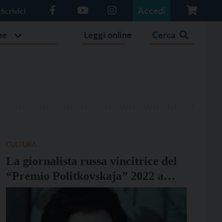
Accedi
Scrivici
he
Leggi online
Cerca
CULTURA
La giornalista russa vincitrice del
“Premio Politkovskaja” 2022 a
Lavarone domenica 18 agosto