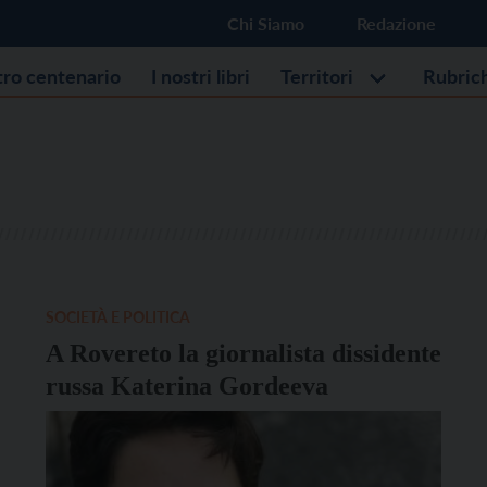
Chi Siamo
Redazione
stro centenario
I nostri libri
Territori
Rubric
SOCIETÀ E POLITICA
A Rovereto la giornalista dissidente
russa Katerina Gordeeva