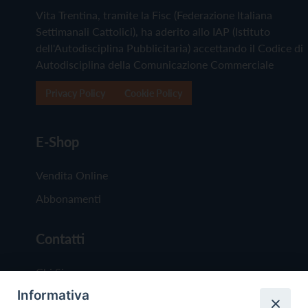
Vita Trentina, tramite la Fisc (Federazione Italiana
Settimanali Cattolici), ha aderito allo IAP (Istituto
dell'Autodisciplina Pubblicitaria) accettando il Codice di
Autodisciplina della Comunicazione Commerciale
Privacy Policy
Cookie Policy
E-Shop
Vendita Online
Abbonamenti
Contatti
Chi Siamo
Informativa
Redazione