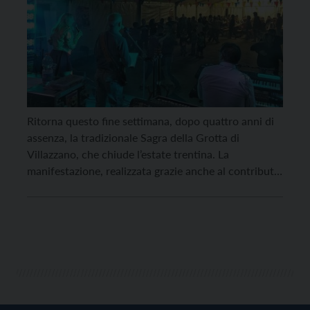
Ritorna questo fine settimana, dopo quattro anni di
assenza, la tradizionale Sagra della Grotta di
Villazzano, che chiude l’estate trentina. La
manifestazione, realizzata grazie anche al contributo
concesso dalla Circoscrizione e al lavoro di un
gruppo di instancabili volontari, quest’anno si
svolgerà in due giornate come sempre presso il parco
comunale “Alle Terrazze” in via […]