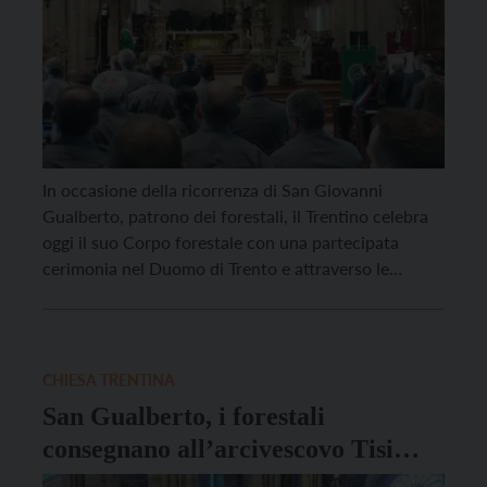
In occasione della ricorrenza di San Giovanni
Gualberto, patrono dei forestali, il Trentino celebra
oggi il suo Corpo forestale con una partecipata
cerimonia nel Duomo di Trento e attraverso le
iniziative promosse ai piedi del Nettuno, dove per
l’intera giornata cittadini e famiglie possono
conoscere da vicino mezzi, attrezzature e attività. La
celebrazione religiosa, presieduta […]
CHIESA TRENTINA
San Gualberto, i forestali
consegnano all’arcivescovo Tisi
l’ascia nella giornata del patrono