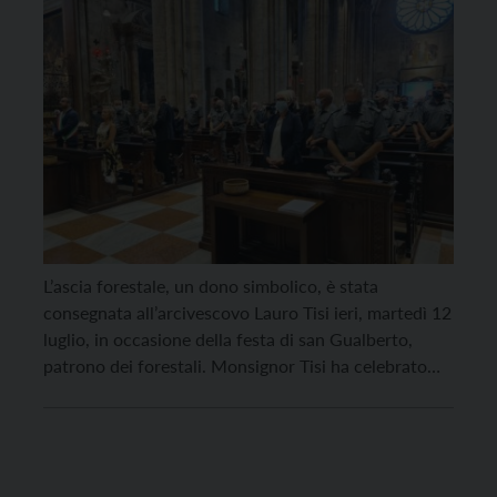
L’ascia forestale, un dono simbolico, è stata
consegnata all’arcivescovo Lauro Tisi ieri, martedì 12
luglio, in occasione della festa di san Gualberto,
patrono dei forestali. Monsignor Tisi ha celebrato
una Messa nel Duomo di Trento alla presenza di
molti rappresentanti delle istituzioni e delle forze
dell’ordine. Hanno assistito alla liturgia l’assessora
all’agricoltura, foreste, caccia e […]