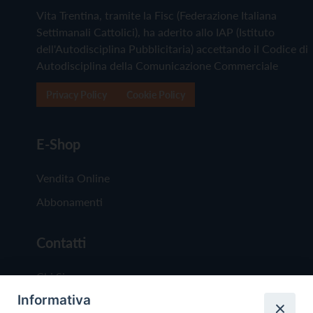
Vita Trentina, tramite la Fisc (Federazione Italiana
Settimanali Cattolici), ha aderito allo IAP (Istituto
dell'Autodisciplina Pubblicitaria) accettando il Codice di
Autodisciplina della Comunicazione Commerciale
Privacy Policy
Cookie Policy
E-Shop
Vendita Online
Abbonamenti
Contatti
Chi Siamo
Informativa
Redazione