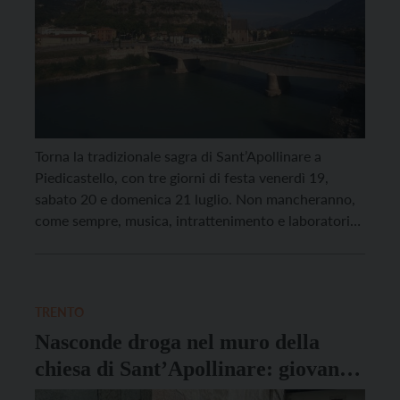
Torna la tradizionale sagra di Sant’Apollinare a
Piedicastello, con tre giorni di festa venerdì 19,
sabato 20 e domenica 21 luglio. Non mancheranno,
come sempre, musica, intrattenimento e laboratori
per i più piccoli, tornei e buona cucina. Si potrà
cenare nell’elegante piazzetta del quartiere di
Piedicastello a ritmo di musica: venerdì 19 alle 21
saranno […]
TRENTO
Nasconde droga nel muro della
chiesa di Sant’Apollinare: giovane
19enne arrestato dai carabinieri