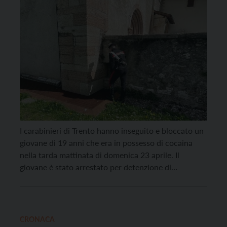
I carabinieri di Trento hanno inseguito e bloccato un
giovane di 19 anni che era in possesso di cocaina
nella tarda mattinata di domenica 23 aprile. Il
giovane è stato arrestato per detenzione di
stupefacente ai fini di spaccio. Il giovane, un tunisino
con diversi precedenti, si trovava nei pressi della
chiesa di Sant’Apollinare. Era […]
CRONACA