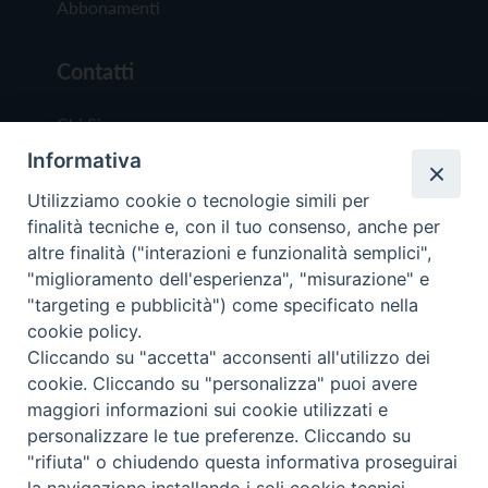
Abbonamenti
Contatti
Chi Siamo
Informativa
Redazione
Scrivici
Utilizziamo cookie o tecnologie simili per
finalità tecniche e, con il tuo consenso, anche per
altre finalità ("interazioni e funzionalità semplici",
"miglioramento dell'esperienza", "misurazione" e
"targeting e pubblicità") come specificato nella
cookie policy.
Copyright © 2019 - Tutti i diritti riservati - Vit
Cliccando su "accetta" acconsenti all'utilizzo dei
Trentina Editrice
cookie. Cliccando su "personalizza" puoi avere
maggiori informazioni sui cookie utilizzati e
Privacy Policy
personalizzare le tue preferenze. Cliccando su
Torna all'inizi
"rifiuta" o chiudendo questa informativa proseguirai