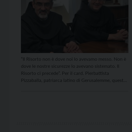
“Il Risorto non è dove noi lo avevamo messo. Non è
dove le nostre sicurezze lo avevano sistemato. Il
Risorto ci precede”. Per il card. Pierbattista
Pizzaballa, patriarca latino di Gerusalemme, questa
è “l’idea forte della Pasqua: non siamo noi a
custodire Dio; è Dio che libera noi”. Lo ha ricordato
nella basilica del Santo […]