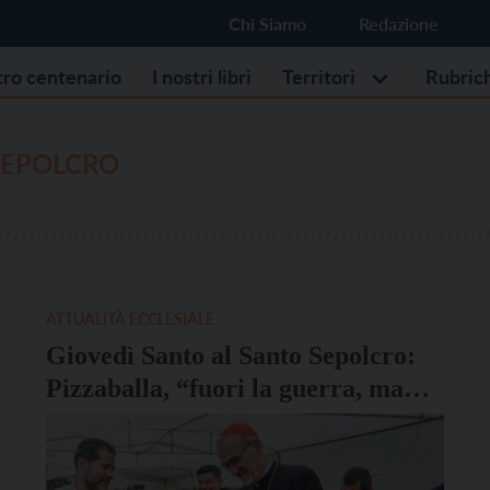
Chi Siamo
Redazione
stro centenario
I nostri libri
Territori
Rubric
SEPOLCRO
ATTUALITÀ ECCLESIALE
Giovedì Santo al Santo Sepolcro:
Pizzaballa, “fuori la guerra, ma
qui celebriamo un amore che si
china e cambia la storia”