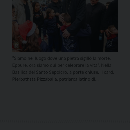
“Siamo nel luogo dove una pietra sigillò la morte.
Eppure, ora siamo qui per celebrare la vita”. Nella
Basilica del Santo Sepolcro, a porte chiuse, il card.
Pierbattista Pizzaballa, patriarca latino di
Gerusalemme, ha presieduto la messa in Coena
Domini in un contesto segnato dalla guerra e dalle
restrizioni. “C’è una tensione che non possiamo […]