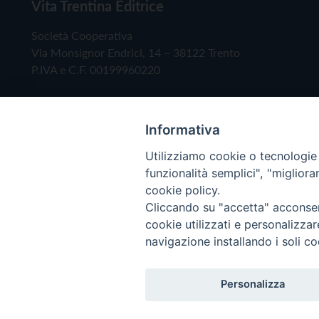
Vita Trentina Editrice
Società Cooperativa
Via Monsignor Endrici, 14 – 38122 Trento
P.IVA e C.F. 00199960220
Informativa
Utilizziamo cookie o tecnologie s
funzionalità semplici", "miglior
cookie policy.
Cliccando su "accetta" acconsent
Copyright © 2019 - Tutti i diritti riservati - Vita
cookie utilizzati e personalizza
navigazione installando i soli co
Privacy Policy
Personalizza