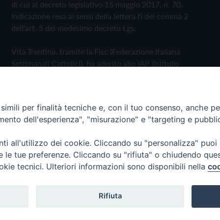
di cui al decreto legislativo 15 maggio 2017, n. 70.
Indicazione resa ai sensi della lettera f) del comma 2
dell'art. 5 del medesimo decreto Lgs.
Vita Trentina, tramite la Fisc (Federazione Italiana
Settimanali Cattolici), ha aderito allo IAP (Istituto
dell'Autodisciplina Pubblicitaria) accettando il Codice di
Autodisciplina della Comunicazione Commerciale
imili per finalità tecniche e, con il tuo consenso, anche per 
Privacy Policy
Cookie Policy
amento dell'esperienza", "misurazione" e "targeting e pubbli
i all'utilizzo dei cookie. Cliccando su "personalizza" puoi
 Trentina Editrice
re le tue preferenze. Cliccando su "rifiuta" o chiudendo que
okie tecnici. Ulteriori informazioni sono disponibili nella
coo
Rifiuta