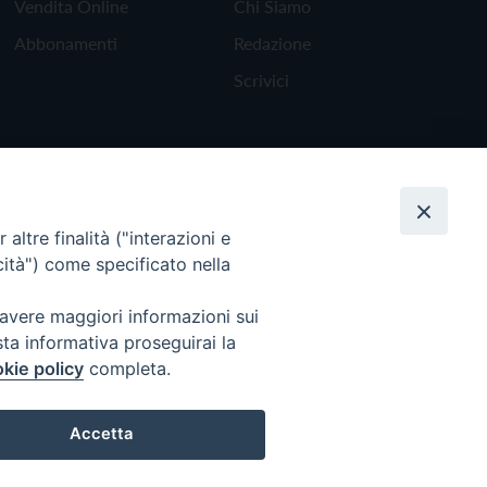
Vendita Online
Chi Siamo
Abbonamenti
Redazione
Scrivici
altre finalità ("interazioni e
cità") come specificato nella
 avere maggiori informazioni sui
sta informativa proseguirai la
kie policy
completa.
Torna all'inizio
Accetta