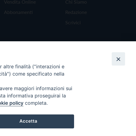
Vendita Online
Chi Siamo
Abbonamenti
Redazione
Scrivici
altre finalità ("interazioni e
cità") come specificato nella
 avere maggiori informazioni sui
sta informativa proseguirai la
kie policy
completa.
Torna all'inizio
Accetta