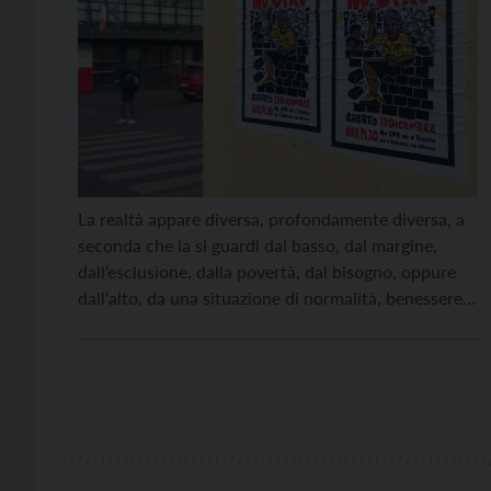
La realtà appare diversa, profondamente diversa, a
seconda che la si guardi dal basso, dal margine,
dall’esclusione, dalla povertà, dal bisogno, oppure
dall’alto, da una situazione di normalità, benessere,
inclusione, appartenenza, salute, opportunità e
potere. Chi sta in alto, chi detiene un potere, fosse
pure quello indubbiamente provvidenziale di offrire
aiuto e solidarietà a chi […]