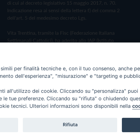
di cui al decreto legislativo 15 maggio 2017, n. 70.
Indicazione resa ai sensi della lettera f) del comma 2
dell'art. 5 del medesimo decreto Lgs.
Vita Trentina, tramite la Fisc (Federazione Italiana
Settimanali Cattolici), ha aderito allo IAP (Istituto
dell'Autodisciplina Pubblicitaria) accettando il Codice di
Autodisciplina della Comunicazione Commerciale
imili per finalità tecniche e, con il tuo consenso, anche per 
Privacy Policy
Cookie Policy
amento dell'esperienza", "misurazione" e "targeting e pubbli
i all'utilizzo dei cookie. Cliccando su "personalizza" puoi
 Trentina Editrice
re le tue preferenze. Cliccando su "rifiuta" o chiudendo que
okie tecnici. Ulteriori informazioni sono disponibili nella
coo
Rifiuta