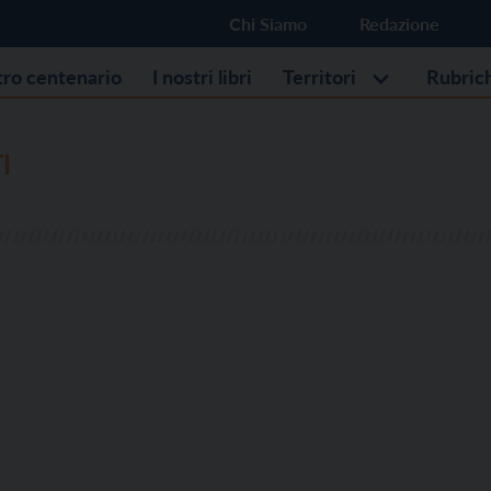
Chi Siamo
Redazione
stro centenario
I nostri libri
Territori
Rubric
I