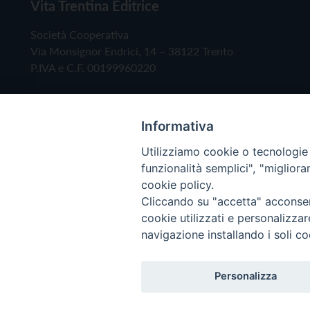
Vita Trentina Editrice
Società Cooperativa
Via Monsignor Endrici, 14 – 38122 Trento
P.IVA e C.F. 00199960220
Informativa
Utilizziamo cookie o tecnologie s
funzionalità semplici", "miglior
cookie policy.
Cliccando su "accetta" acconsent
Copyright © 2019 - Tutti i diritti riservati - Vita
cookie utilizzati e personalizza
navigazione installando i soli co
Privacy Policy
Personalizza