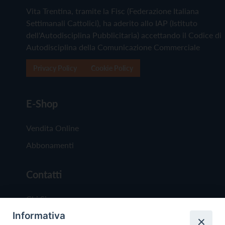
Vita Trentina, tramite la Fisc (Federazione Italiana
Settimanali Cattolici), ha aderito allo IAP (Istituto
dell'Autodisciplina Pubblicitaria) accettando il Codice di
Autodisciplina della Comunicazione Commerciale
Privacy Policy
Cookie Policy
E-Shop
Vendita Online
Abbonamenti
Contatti
Chi Siamo
Informativa
Redazione