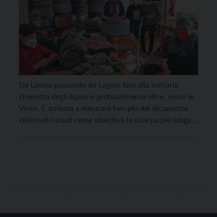
Da Lasino passando da Lagolo fino alla solitaria
chiesetta degli Alpini e probabilmente oltre, verso le
Viote. È arrivata a misurare ben più dei diciassette
chilometri posti come obiettivo la sciarpa più lunga
del mondo, che sarà srotolata a fine luglio per
l’iniziativa da guinness, nata da un’idea di Irene
Simonetti e Laura Stefenelli, durante […]