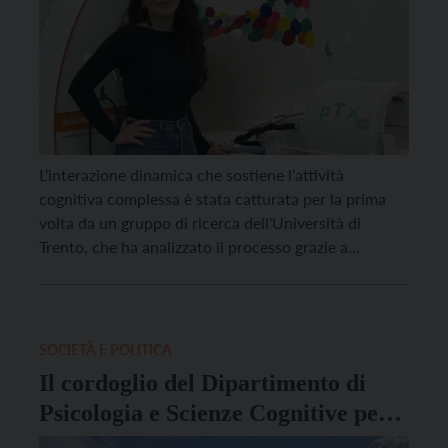
L’interazione dinamica che sostiene l’attività
cognitiva complessa è stata catturata per la prima
volta da un gruppo di ricerca dell’Università di
Trento, che ha analizzato il processo grazie a
neurotecnologie avanzate. “Disentangling
metabolic and neurovascular timescales supporting
cognitive processes” – questo il nome dello studio
pubblicato sulla rivista Pnas – apre la strada a nuovi
SOCIETÀ E POLITICA
[…]
Il cordoglio del Dipartimento di
Psicologia e Scienze Cognitive per
la scomparsa di Stefano Bertoldi