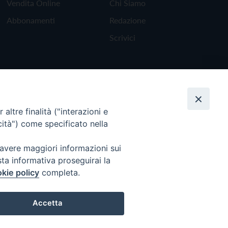
Vendita Online
Chi Siamo
Abbonamenti
Redazione
Scrivici
altre finalità ("interazioni e
cità") come specificato nella
 avere maggiori informazioni sui
sta informativa proseguirai la
kie policy
completa.
Torna all'inizio
Accetta