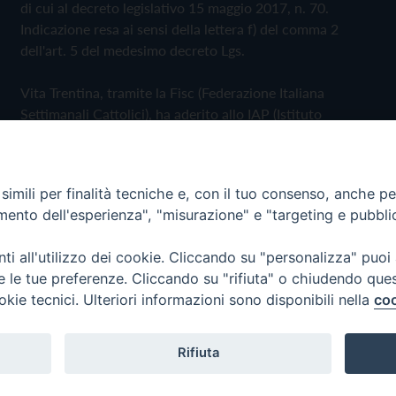
di cui al decreto legislativo 15 maggio 2017, n. 70.
Indicazione resa ai sensi della lettera f) del comma 2
dell'art. 5 del medesimo decreto Lgs.
Vita Trentina, tramite la Fisc (Federazione Italiana
Settimanali Cattolici), ha aderito allo IAP (Istituto
dell'Autodisciplina Pubblicitaria) accettando il Codice di
Autodisciplina della Comunicazione Commerciale
imili per finalità tecniche e, con il tuo consenso, anche per 
Privacy Policy
Cookie Policy
amento dell'esperienza", "misurazione" e "targeting e pubbli
i all'utilizzo dei cookie. Cliccando su "personalizza" puoi
 Trentina Editrice
re le tue preferenze. Cliccando su "rifiuta" o chiudendo que
okie tecnici. Ulteriori informazioni sono disponibili nella
coo
Rifiuta