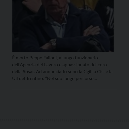
È morto Beppo Failoni, a lungo funzionario
dell’Agenzia del Lavoro e appassionato del coro
della Sosat. Ad annunciarlo sono la Cgil la Cisl e la
Uil del Trentino. “Nel suo lungo percorso
professionale Failoni è sempre stato a fianco delle
lavoratrici e dei lavoratori, soprattutto nelle fasi più
complesse determinate dalla perdita
dell’occupazione e dalle […]