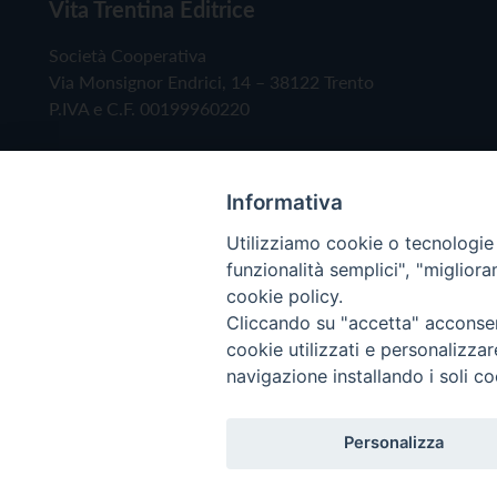
Vita Trentina Editrice
Società Cooperativa
Via Monsignor Endrici, 14 – 38122 Trento
P.IVA e C.F. 00199960220
Informativa
Utilizziamo cookie o tecnologie s
funzionalità semplici", "miglior
cookie policy.
Cliccando su "accetta" acconsent
Copyright © 2019 - Tutti i diritti riservati - Vita
cookie utilizzati e personalizza
navigazione installando i soli co
Privacy Policy
Personalizza