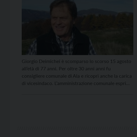
Giorgio Deimichei è scomparso lo scorso 15 agosto
all’età di 77 anni. Per oltre 30 anni anni fu
consigliere comunale di Ala e ricoprì anche la carica
di vicesindaco. L’amministrazione comunale esprime
il suo cordoglio alla famiglia per la morte di una
persona che tanto si impegnò, per tutta la vita, non
solo a livello […]