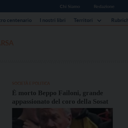
Chi Siamo
Redazione
stro centenario
I nostri libri
Territori
Rubric
RSA
SOCIETÀ E POLITICA
È morto Beppo Failoni, grande
appassionato del coro della Sosat