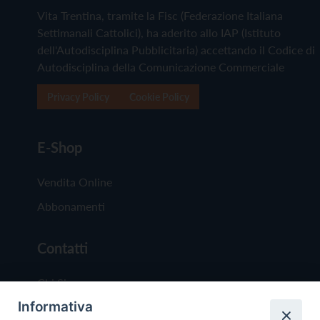
Vita Trentina, tramite la Fisc (Federazione Italiana
Settimanali Cattolici), ha aderito allo IAP (Istituto
dell'Autodisciplina Pubblicitaria) accettando il Codice di
Autodisciplina della Comunicazione Commerciale
Privacy Policy
Cookie Policy
E-Shop
Vendita Online
Abbonamenti
Contatti
Chi Siamo
Informativa
Redazione