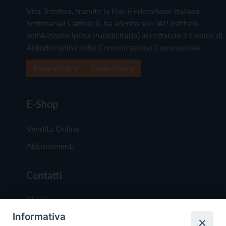
Vita Trentina, tramite la Fisc (Federazione Italiana
Settimanali Cattolici), ha aderito allo IAP (Istituto
dell'Autodisciplina Pubblicitaria) accettando il Codice di
Autodisciplina della Comunicazione Commerciale
Privacy Policy
Cookie Policy
E-Shop
Vendita Online
Abbonamenti
Contatti
Chi Siamo
Informativa
Redazione