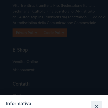
Vita Trentina, tramite la Fisc (Federazione Italiana
Settimanali Cattolici), ha aderito allo IAP (Istituto
dell'Autodisciplina Pubblicitaria) accettando il Codice di
Autodisciplina della Comunicazione Commerciale
Privacy Policy
Cookie Policy
E-Shop
Vendita Online
Abbonamenti
Contatti
Chi Siamo
Informativa
Redazione