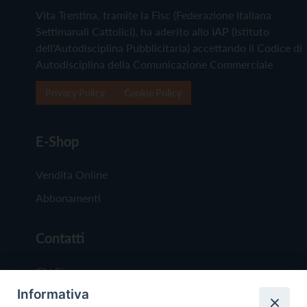
Vita Trentina, tramite la Fisc (Federazione Italiana
Settimanali Cattolici), ha aderito allo IAP (Istituto
dell'Autodisciplina Pubblicitaria) accettando il Codice di
Autodisciplina della Comunicazione Commerciale
Privacy Policy
Cookie Policy
E-Shop
Vendita Online
Abbonamenti
Contatti
Chi Siamo
Informativa
Redazione