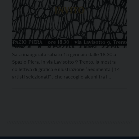
Sarà inaugurata sabato 15 gennaio dalle 18.30 a
Spazio Piera, in via Lavisotto 9 Trento, la mostra
collettiva di grafica e illustrazione “Sedimenta | 14
artisti selezionati” , che raccoglie alcuni tra i
numerosi interventi proposti in occasione della call,
promossa dallo stesso centro culturale indipendente
Spazio Piera, per trovare un’immagine
rappresentativa del nuovo progetto […]