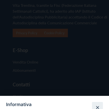
Vita Trentina, tramite la Fisc (Federazione Italiana
Settimanali Cattolici), ha aderito allo IAP (Istituto
dell'Autodisciplina Pubblicitaria) accettando il Codice di
Autodisciplina della Comunicazione Commerciale
Privacy Policy
Cookie Policy
E-Shop
Vendita Online
Abbonamenti
Contatti
Chi Siamo
Informativa
Redazione