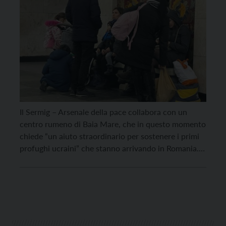
Il Sermig – Arsenale della pace collabora con un
centro rumeno di Baia Mare, che in questo momento
chiede “un aiuto straordinario per sostenere i primi
profughi ucraini” che stanno arrivando in Romania.
Un punto di raccolta è a Mori, presso l’associazione
Amici del Sermig di Mori (sermigmori@gmail.com). Si
raccolgono alimenti come pasta, riso, polenta, […]