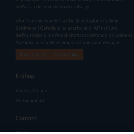
dell'art. 5 del medesimo decreto Lgs.
Vita Trentina, tramite la Fisc (Federazione Italiana
Settimanali Cattolici), ha aderito allo IAP (Istituto
dell'Autodisciplina Pubblicitaria) accettando il Codice di
Autodisciplina della Comunicazione Commerciale
Privacy Policy
Cookie Policy
E-Shop
Vendita Online
Abbonamenti
Contatti
Chi Siamo