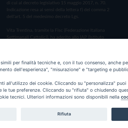
di cui al decreto legislativo 15 maggio 2017, n. 70.
Indicazione resa ai sensi della lettera f) del comma 2
dell'art. 5 del medesimo decreto Lgs.
Vita Trentina, tramite la Fisc (Federazione Italiana
Settimanali Cattolici), ha aderito allo IAP (Istituto
dell'Autodisciplina Pubblicitaria) accettando il Codice di
Autodisciplina della Comunicazione Commerciale
imili per finalità tecniche e, con il tuo consenso, anche per 
Privacy Policy
Cookie Policy
amento dell'esperienza", "misurazione" e "targeting e pubbli
i all'utilizzo dei cookie. Cliccando su "personalizza" puoi
 Trentina Editrice
re le tue preferenze. Cliccando su "rifiuta" o chiudendo que
okie tecnici. Ulteriori informazioni sono disponibili nella
coo
Rifiuta