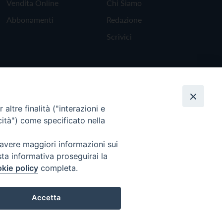
Vendita Online
Chi Siamo
Abbonamenti
Redazione
Scrivici
altre finalità ("interazioni e
cità") come specificato nella
 avere maggiori informazioni sui
sta informativa proseguirai la
kie policy
completa.
Torna all'inizio
Accetta