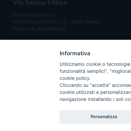
Vita Trentina Editrice
Società Cooperativa
Via Monsignor Endrici, 14 – 38122 Trento
P.IVA e C.F. 00199960220
Informativa
Utilizziamo cookie o tecnologie s
funzionalità semplici", "miglior
cookie policy.
Cliccando su "accetta" acconsent
Copyright © 2019 - Tutti i diritti riservati - Vita
cookie utilizzati e personalizza
navigazione installando i soli co
Privacy Policy
Personalizza