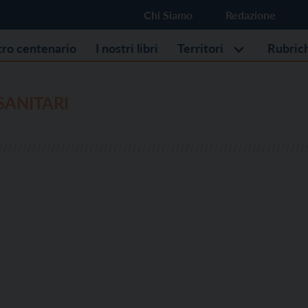
Chi Siamo
Redazione
stro centenario
I nostri libri
Territori
Rubric
SANITARI