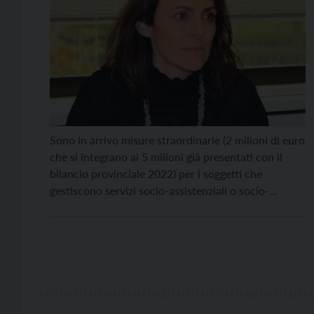
Sono in arrivo misure straordinarie (2 milioni di euro
che si integrano ai 5 milioni già presentati con il
bilancio provinciale 2022) per i soggetti che
gestiscono servizi socio-assistenziali o socio-
sanitari o svolgono attività di volontariato aventi
finalità di solidarietà sociale volte a contrastare
l’emarginazione o a prevenire e rimuovere situazioni
di bisogno, finanziati o […]