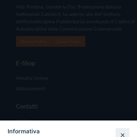
Vita Trentina, tramite la Fisc (Federazione Italiana
Settimanali Cattolici), ha aderito allo IAP (Istituto
dell'Autodisciplina Pubblicitaria) accettando il Codice di
Autodisciplina della Comunicazione Commerciale
Privacy Policy
Cookie Policy
E-Shop
Vendita Online
Abbonamenti
Contatti
Chi Siamo
Informativa
Redazione