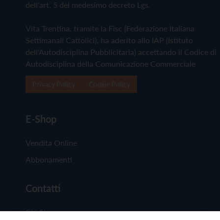
dell'art. 5 del medesimo decreto Lgs.
Vita Trentina, tramite la Fisc (Federazione Italiana
Settimanali Cattolici), ha aderito allo IAP (Istituto
dell'Autodisciplina Pubblicitaria) accettando il Codice di
Autodisciplina della Comunicazione Commerciale
Privacy Policy
Cookie Policy
E-Shop
Vendita Online
Abbonamenti
Contatti
Chi Siamo