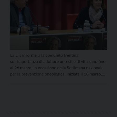
La Lilt informerà la comunità trentina
sull’importanza di adottare uno stile di vita sano fino
al 26 marzo, in occasione della Settimana nazionale
per la prevenzione oncologica, iniziata il 18 marzo,
che ha come “sponsor” il famoso chef Giorgio
Locatelli. Lo slogan per questa settimana è “Cambiare
stile di vita si può”. “Sono ancora troppe […]