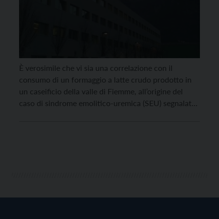
È verosimile che vi sia una correlazione con il
consumo di un formaggio a latte crudo prodotto in
un caseificio della valle di Fiemme, all’origine del
caso di sindrome emolitico-uremica (SEU) segnalato
nella giornata di oggi che ha colpito una bambina
residente in Veneto. Non appena informata del caso
dai colleghi della Regione Veneto l’Unità […]