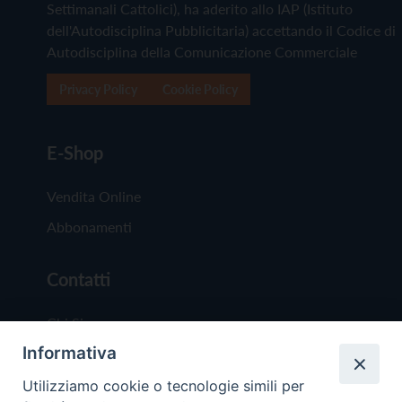
Settimanali Cattolici), ha aderito allo IAP (Istituto
dell'Autodisciplina Pubblicitaria) accettando il Codice di
Autodisciplina della Comunicazione Commerciale
Privacy Policy
Cookie Policy
E-Shop
Vendita Online
Abbonamenti
Contatti
Chi Siamo
Informativa
Redazione
Scrivici
Utilizziamo cookie o tecnologie simili per