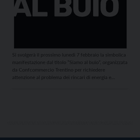
Si svolgerà il prossimo lunedì 7 febbraio la simbolica
manifestazione dal titolo “Siamo al buio“, organizzata
da Confcommercio Trentino per richiedere
attenzione al problema dei rincari di energia e
materie prime e a quello del calo dei consumi, due
recenti problematiche che, unite, rischiano di
provocare una situazione di forte criticità per molte
imprese. Dalle […]