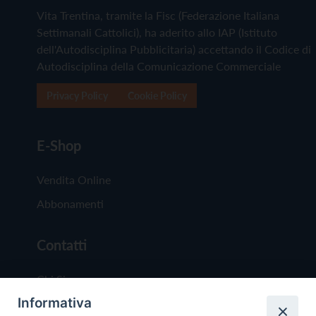
Vita Trentina, tramite la Fisc (Federazione Italiana
Settimanali Cattolici), ha aderito allo IAP (Istituto
dell'Autodisciplina Pubblicitaria) accettando il Codice di
Autodisciplina della Comunicazione Commerciale
Privacy Policy
Cookie Policy
E-Shop
Vendita Online
Abbonamenti
Contatti
Chi Siamo
Informativa
Redazione