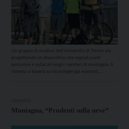
Un gruppo di studiosi dell’Università di Trento sta
progettando un dispositivo che segnali punti
pericolosi e ostacoli lungo i sentieri di montagna. Il
sistema si baserà su tecnologie già esistenti,
progettate per la prevenzione degli incidenti in
contesti cittadini: «Esistono già tecnologie
standardizzate per la comunicazione da veicolo a
veicolo. Quello che noi volevamo capire […]
CRONACA
Montagna, “Prudenti sulla neve”