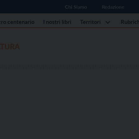
Chi Siamo
Redazione
stro centenario
I nostri libri
Territori
Rubric
LTURA