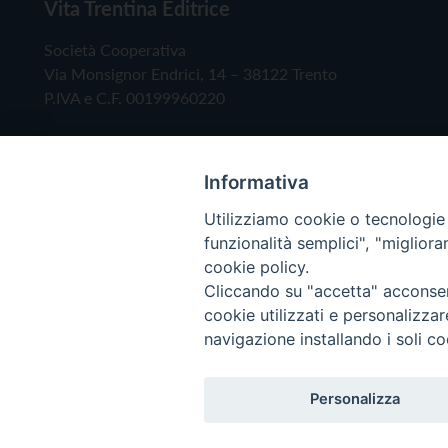
Vita Trentina Editrice
Società Cooperativa
Via Monsignor Endrici, 14 – 38122 Trento
P.IVA e C.F. 00199960220
Informativa
Utilizziamo cookie o tecnologie s
funzionalità semplici", "miglior
cookie policy.
Cliccando su "accetta" acconsent
Copyright © 2019 - Tutti i diritti riservati - Vita
cookie utilizzati e personalizza
navigazione installando i soli co
Privacy Policy
Personalizza