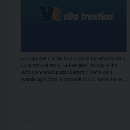
La tappa trentina del tour nazionale promosso dalla
Coldiretti, dal titolo “Le Ra(e)gioni del cuore”, ha
visto scendere in piazza Battisti a Trento oltre
duemila agricoltori e boscaioli, tra cui tante donne e
giovani imprenditori, in difesa dell’agricoltura di
montagna e della lotta al degrado dei boschi.