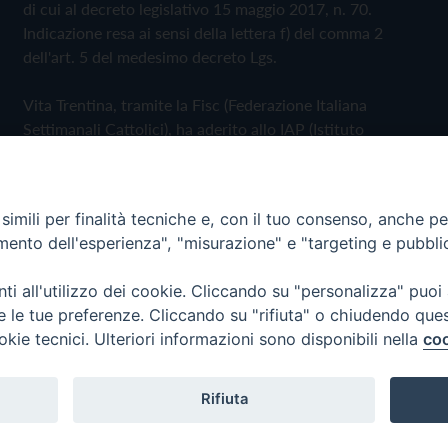
di cui al decreto legislativo 15 maggio 2017, n. 70.
Indicazione resa ai sensi della lettera f) del comma 2
dell'art. 5 del medesimo decreto Lgs.
Vita Trentina, tramite la Fisc (Federazione Italiana
Settimanali Cattolici), ha aderito allo IAP (Istituto
dell'Autodisciplina Pubblicitaria) accettando il Codice di
Autodisciplina della Comunicazione Commerciale
imili per finalità tecniche e, con il tuo consenso, anche per 
Privacy Policy
Cookie Policy
amento dell'esperienza", "misurazione" e "targeting e pubbli
i all'utilizzo dei cookie. Cliccando su "personalizza" puoi
 Trentina Editrice
re le tue preferenze. Cliccando su "rifiuta" o chiudendo que
okie tecnici. Ulteriori informazioni sono disponibili nella
coo
Rifiuta