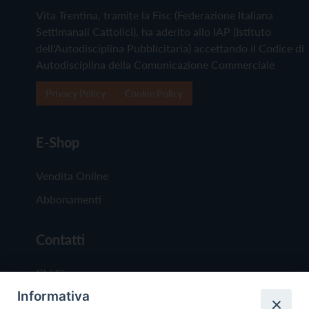
Vita Trentina, tramite la Fisc (Federazione Italiana
Settimanali Cattolici), ha aderito allo IAP (Istituto
dell'Autodisciplina Pubblicitaria) accettando il Codice di
Autodisciplina della Comunicazione Commerciale
Privacy Policy
Cookie Policy
E-Shop
Vendita Online
Abbonamenti
Contatti
Chi Siamo
Informativa
Redazione