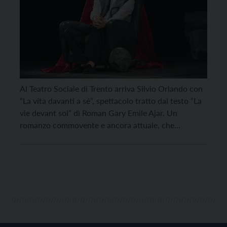
Al Teatro Sociale di Trento arriva Silvio Orlando con
“La vita davanti a sé”, spettacolo tratto dal testo “La
vie devant soi” di Roman Gary Emile Ajar. Un
romanzo commovente e ancora attuale, che
racconta di vite sgangherate che vanno alla rovescia,
tradotto in italiano da Giovanni Bagliolo. La
rivisitazione teatrale, portata a Trento dal […]